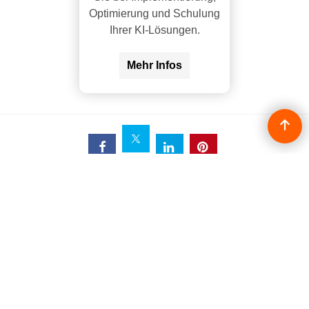
Optimierung und Schulung
Ihrer KI-Lösungen.
Mehr Infos
LA Partner GmbH | Rosenbergweg 8 | CH-6004 Luzern
Rosenberg |
Telefon +41 41 420 20 15
e-mail:
info@lapartner.ch
ShopFactory Schweiz onlineshop Software Distributor
artificial intelligence solutions
Datenrettung Netzwerke IT Sicherheit
Luzern Zentralschweiz Schweiz